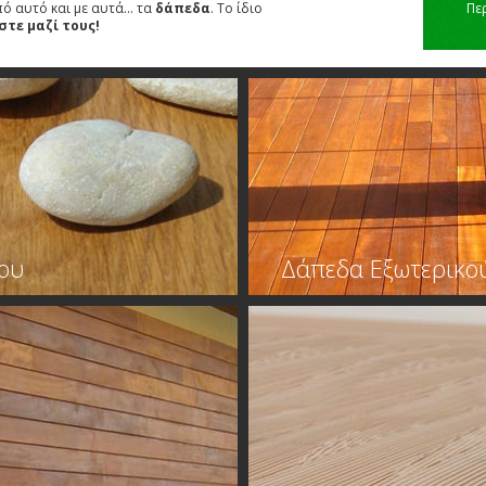
ό αυτό και με αυτά… τα
δάπεδα
. Το ίδιο
Πε
στε μαζί τους!
ου
Δάπεδα Εξωτερικο