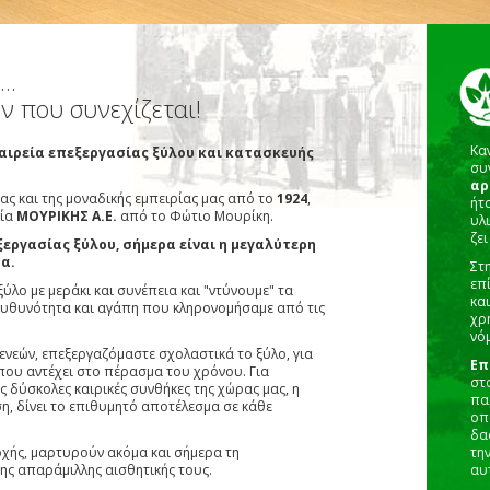
..
 που συνεχίζεται!
Κα
αιρεία επεξεργασίας ξύλου και κατασκευής
συ
αρ
ας και της μοναδικής εμπειρίας μας από το
1924
,
ήτα
εία
ΜΟΥΡΙΚΗΣ Α.Ε.
από το Φώτιο Μουρίκη.
υλι
ζε
ξεργασίας ξύλου, σήμερα είναι η μεγαλύτερη
α.
Στ
επ
ύλο με μεράκι και συνέπεια και "ντύνουμε" τα
και
υπευθυνότητα και αγάπη που κληρονομήσαμε από τις
χρ
νόμ
ενεών, επεξεργαζόμαστε σχολαστικά το ξύλο, για
Επ
που αντέχει στο πέρασμα του χρόνου. Για
στο
ις δύσκολες καιρικές συνθήκες της χώρας μας, η
πα
ση, δίνει το επιθυμητό αποτέλεσμα σε κάθε
οπ
δα
οχής, μαρτυρούν ακόμα και σήμερα τη
τη
ης απαράμιλλης αισθητικής τους.
αυ