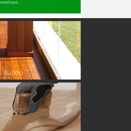
ρισσότερα...
ύ Χώρου