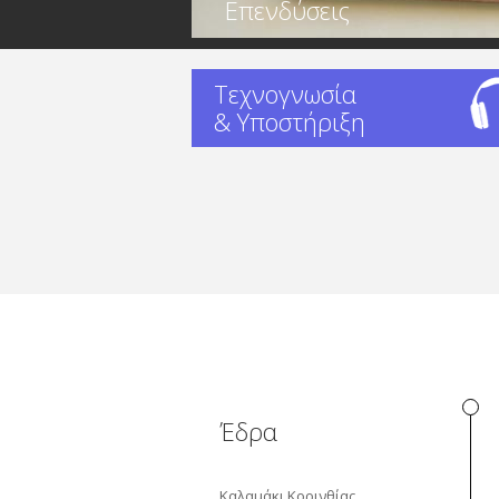
Επενδύσεις
Τεχνογνωσία
& Υποστήριξη
Έδρα
Καλαμάκι Κορινθίας