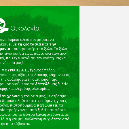
Οικολογία
νένα δομικό υλικό δεν μπορεί να
γκριθεί
με τη ζεστασιά και την
μονία
που προσφέρει το ξύλο. Το ξύλο
ν, είναι και θα είναι πάντα ένα ζωντανό
κό, που έχει κερδίσει την αγάπη μας και
ι ανάμεσά μας!
η
ΜΟΥΡΙΚΗΣ Α.Ε.
, έχοντας πλήρη
ίγνωση της αξίας της δασικής κληρονομιάς
 της ανάγκης για τη διατήρησή της,
ησιμοποιούμε για τα
δάπεδά
μας ξυλεία
ιμης και ελεγμένης υλοτομίας.
ί 91 χρόνια
η εταιρεία μας, με σεβασμό
 δασικό πλούτο και τις επόμενες γενιές,
ράγει πιστοποιημένα
πατώματα
, τα
οία προέρχονται από ξυλεία αειφόρων
σών, όπου τα δέντρα ξαναφυτεύονται με
ν ίδια ή και με μεγαλύτερη συχνότητα από
τήν που κόβονται.