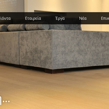
ϊόντα
Εταιρεία
Έργα
Νέα
Επι
...