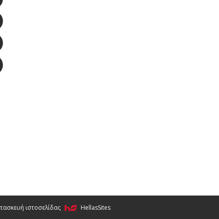
τασκευή ιστοσελίδας
HellasSites