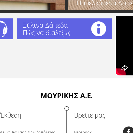
Παρελκόμενα Δαπ
Ξύλινα Δάπεδα
Πώς να διαλέξω;
ΜΟΥΡΙΚΗΣ Α.Ε.
Έκθεση
Βρείτε μας
Λεωφ. Ιωνίας 1 & Σωζοπόλεως
Facebook